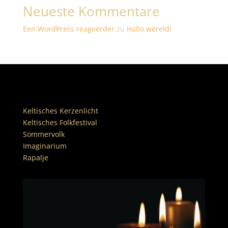
Neueste Kommentare
Een WordPress reageerder
zu
Hallo wereld!
Keltisches Kerzenlicht
Keltisches Folkfestival
Sommervolk
Imaginarium
Rapalje