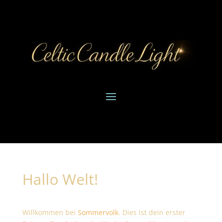
Hallo Welt!
Willkommen bei
Sommervolk
. Dies ist dein erster